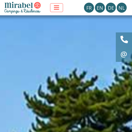
FR
EN
DE
NL
@