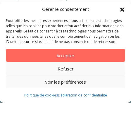
Chambres avec rangement, porte-manteaux et
Gérer le consentement
couvertures chaudes (pour ne pas vous charger,
pensez à la location de draps, en option lors de
Pour offrir les meilleures expériences, nous utilisons des technologies
votre réservation)
telles que les cookies pour stocker et/ou accéder aux informations des
appareils. Le fait de consentir à ces technologies nous permettra de
Salle de bain avec douche et lavabo, WC séparés
traiter des données telles que le comportement de navigation ou les
Salon/séjour avec canapé, télévision, table à
ID uniques sur ce site. Le fait de ne pas consentir ou de retirer son
manger
consentement peut avoir un effet négatif sur certaines caractéristiques
et fonctions.
Terrasse semi-couverte et salon de jardin pour les
Accepter
journées ensoleillées
Refuser
Voir les préférences
RÉSERVATION EN LIGNE
Politique de cookies
Déclaration de confidentialité