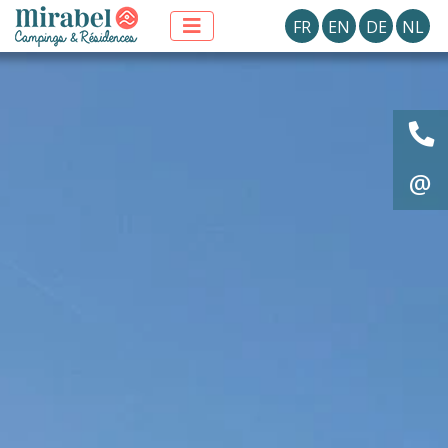
FR
EN
DE
NL
@