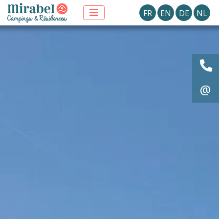
FR
EN
DE
NL
@