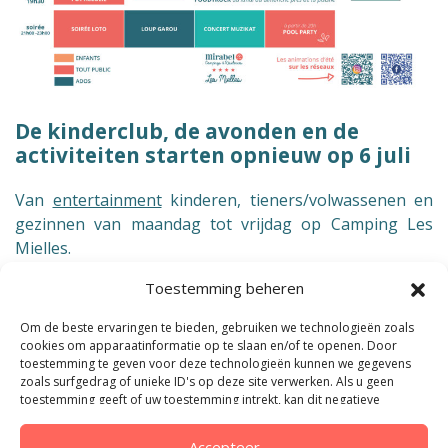
De kinderclub, de avonden en de
activiteiten starten opnieuw op 6 juli
Van
entertainment
kinderen, tieners/volwassenen en
gezinnen van maandag tot vrijdag op Camping Les
Mielles.
Grote Olympische Spelen, quizzen, aquafit... Er is voor
Toestemming beheren
elk wat wils, of je nu sportief, meer manueel of
comfortabel in het water bent!
Om de beste ervaringen te bieden, gebruiken we technologieën zoals
cookies om apparaatinformatie op te slaan en/of te openen. Door
Elke ochtend om 10 uur,
We beginnen met een
toestemming te geven voor deze technologieën kunnen we gegevens
aquagym- of longekustsessie om goed wakker te
zoals surfgedrag of unieke ID's op deze site verwerken. Als u geen
toestemming geeft of uw toestemming intrekt, kan dit negatieve
worden terwijl de kinderen zich verzamelen bij
gevolgen hebben voor bepaalde functies en kenmerken.
kinderclub
.
Accepteer