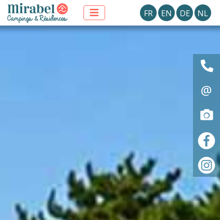
FR
EN
DE
NL
@