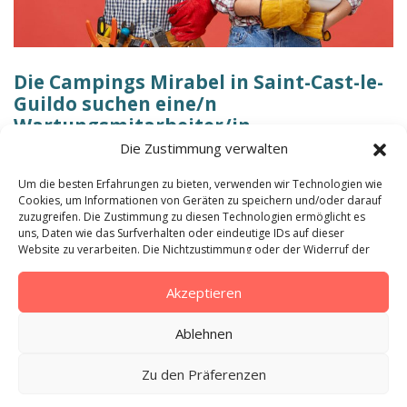
Die Campings Mirabel in Saint-Cast-le-
Guildo suchen eine/n
Wartungsmitarbeiter/in.
Die Zustimmung verwalten
Sie möchten Teil eines dynamischen Teams werden,
Um die besten Erfahrungen zu bieten, verwenden wir Technologien wie
verfügen über mehrere Fähigkeiten und sind gründlich
Cookies, um Informationen von Geräten zu speichern und/oder darauf
und motiviert? Dann sind Sie sicher die Person, die wir
zuzugreifen. Die Zustimmung zu diesen Technologien ermöglicht es
suchen.
uns, Daten wie das Surfverhalten oder eindeutige IDs auf dieser
Website zu verarbeiten. Die Nichtzustimmung oder der Widerruf der
Ihre Aufgaben sind:
Zustimmung kann sich negativ auf bestimmte Merkmale und
Funktionen auswirken.
Akzeptieren
- Pflege von Grünflächen
- Instandhaltung von Gebäuden
Ablehnen
- Wartung des Schwimmbads, der Sanitäranlagen, der
Unterkünfte, ...
Zu den Präferenzen
Die Stelle ist zum nächstmöglichen Zeitpunkt in