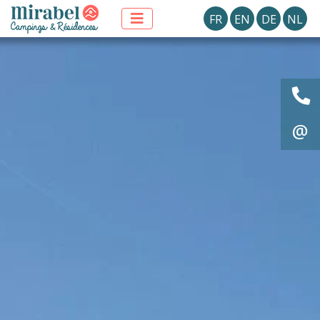
FR
EN
DE
NL
@